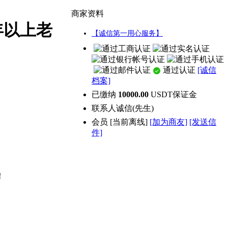
商家资料
年以上老
【诚信第一用心服务】
通过认证
[诚信
档案]
已缴纳
10000.00
USDT保证金
联系人
诚信(先生)
会员
[
当前离线
]
[加为商友]
[发送信
件]
！