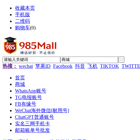
收藏本页
手机版
二维码
购物车
(
0
)
热搜：
wechat
苹果ID
Facebook
抖音
飞机
TIKTOK
TWITT
首页
商城
WhatsApp账号
TG电报账号
FB有缘号
WeChat海外微信[耐用号]
ChatGPT普通账号
实名三网手机卡
邮箱账单号批发