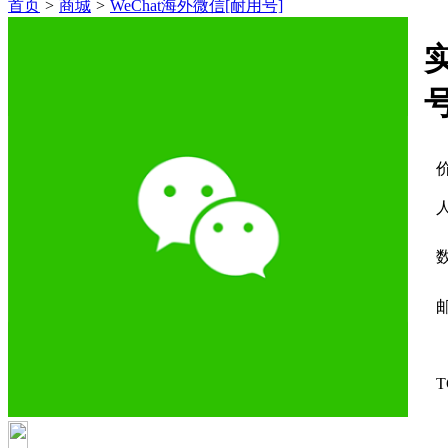
首页
>
商城
>
WeChat海外微信[耐用号]
T