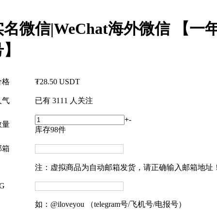
实名微信|WeChat海外微信 【一
号】
价格
₮
28.50
USDT
人气
已有
3111
人关注
+
-
数量
库存
98
件
邮箱
注：虚拟商品为自动邮箱发货，请正确输入邮箱地址
G
如：@iloveyou （telegram号/飞机号/电报号）